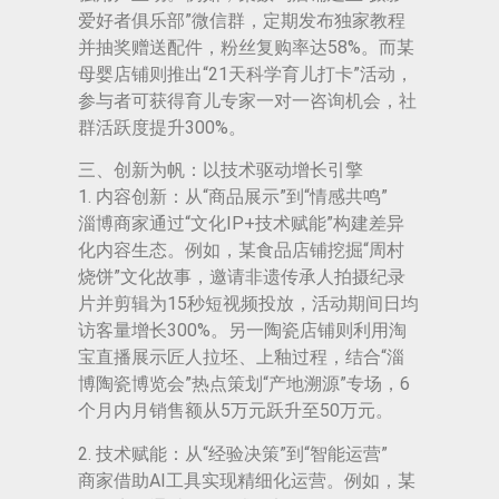
爱好者俱乐部”微信群，定期发布独家教程
并抽奖赠送配件，粉丝复购率达58%。而某
母婴店铺则推出“21天科学育儿打卡”活动，
参与者可获得育儿专家一对一咨询机会，社
群活跃度提升300%。
三、创新为帆：以技术驱动增长引擎
1. 内容创新：从“商品展示”到“情感共鸣”
淄博商家通过“文化IP+技术赋能”构建差异
化内容生态。例如，某食品店铺挖掘“周村
烧饼”文化故事，邀请非遗传承人拍摄纪录
片并剪辑为15秒短视频投放，活动期间日均
访客量增长300%。另一陶瓷店铺则利用淘
宝直播展示匠人拉坯、上釉过程，结合“淄
博陶瓷博览会”热点策划“产地溯源”专场，6
个月内月销售额从5万元跃升至50万元。
2. 技术赋能：从“经验决策”到“智能运营”
商家借助AI工具实现精细化运营。例如，某