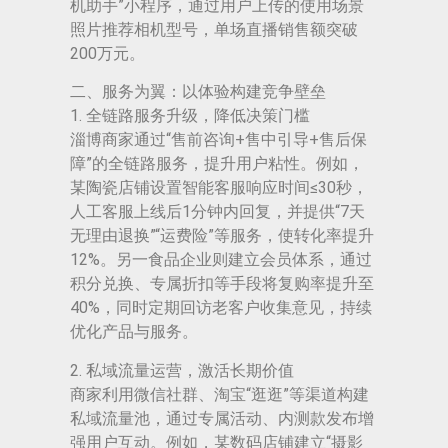
机助手”小程序，通过用户上传的使用场景
照片推荐相机型号，单场直播销售额突破
200万元。
二、服务为翼：以体验构建竞争壁垒
1. 全链路服务升级，降低决策门槛
淄博商家通过“售前咨询+售中引导+售后保
障”的全链路服务，提升用户粘性。例如，
某陶瓷店铺设置智能客服响应时间≤30秒，
人工客服上线后1分钟内回复，并提供“7天
无理由退换”“运费险”等服务，使转化率提升
12%。另一食品企业则建立会员体系，通过
积分兑换、专属折扣等手段将复购率提升至
40%，同时定期回访老客户收集意见，持续
优化产品与服务。
2. 私域流量运营，激活长期价值
商家利用微信社群、淘宝“逛逛”等渠道构建
私域流量池，通过专属活动、内测款发布增
强用户互动。例如，某数码店铺建立“摄影