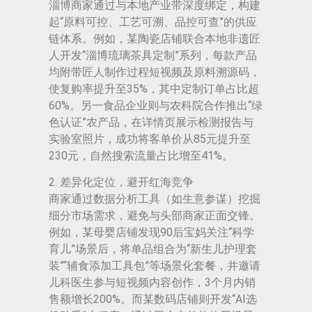
淄博商家通过与本地产业带深度绑定，构建
起“原料可控、工艺可溯、品控可查”的供应
链体系。例如，某陶瓷店铺联合本地非遗匠
人开发“淄博琉璃茶具定制”系列，每款产品
均附带匠人制作过程短视频及原料溯源码，
使复购率提升至35%，其中定制订单占比超
60%。另一食品企业则与农科院合作推出“绿
色认证”农产品，在详情页展示检测报告与
实验室照片，成功将客单价从85元提升至
230元，自然搜索流量占比增至41%。
2. 差异化定位，避开红海竞争
商家通过数据分析工具（如生意参谋）挖掘
细分市场需求，避免与头部商家正面交锋。
例如，某母婴店铺发现90后宝妈关注“科学
育儿”场景后，将单品组合为“新生儿护理套
装”“辅食添加工具包”等场景化套餐，并邀请
儿科医生参与短视频内容创作，3个月内销
售额增长200%。而某数码店铺则开发“AI选