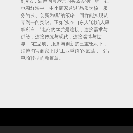
到4亿，淄博淘宝运营的实战案例证明：在
电商红海中，中小商家通过“品质为核、服
务为翼、创新为帆”的策略，同样能实现从
零到一的突破。正如“实在山东人”创始人康
辉所言：“电商的本质是连接，连接需求与
供给，连接传统与现代，连接淄博与世
界。”在品质、服务与创新的三重驱动下，
淄博淘宝商家正以“工业重镇”的底蕴，书写
电商转型的新篇章。